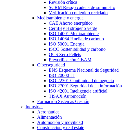
Revisión crítica
SCRM Riesgo cadena de suministro
Verificación contenido reciclado
Medioambiente y energía
CAE Ahorro energético
CertifHy Hidrógeno verde
ISO 14001 Medioambiente
ISO 14064 Huella de carbono
ISO 50001 Energía
ISCC Sostenibilidad y carbono
OCS Zero Pellets
Preverificación CBAM
Ciberseguridad
ENS Esquema Nacional de Seguridad
ISO 20000 IT
ISO 22301 Continuidad de negocio
ISO 27001 Seguridad de la información
ISO 42001 Inteligencia artificial
TISAX Automoción
Formación Sistemas Gestión
Industrias
Aeronáutica
Alimentación
Automoción y movilidad
Construcción y real estate