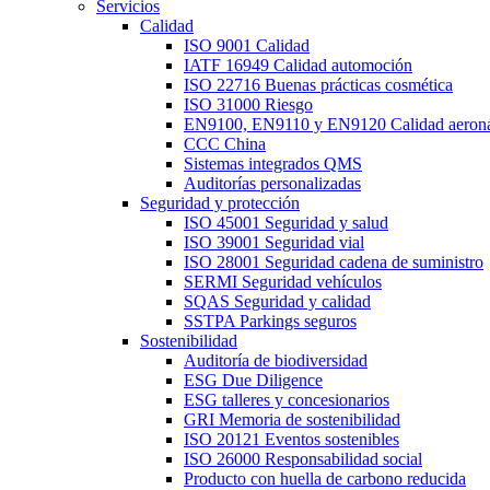
Servicios
Calidad
ISO 9001 Calidad
IATF 16949 Calidad automoción
ISO 22716 Buenas prácticas cosmética
ISO 31000 Riesgo
EN9100, EN9110 y EN9120 Calidad aeroná
CCC China
Sistemas integrados QMS
Auditorías personalizadas
Seguridad y protección
ISO 45001 Seguridad y salud
ISO 39001 Seguridad vial
ISO 28001 Seguridad cadena de suministro
SERMI Seguridad vehículos
SQAS Seguridad y calidad
SSTPA Parkings seguros
Sostenibilidad
Auditoría de biodiversidad
ESG Due Diligence
ESG talleres y concesionarios
GRI Memoria de sostenibilidad
ISO 20121 Eventos sostenibles
ISO 26000 Responsabilidad social
Producto con huella de carbono reducida