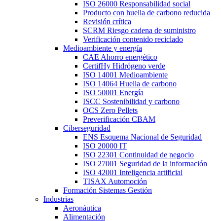
ISO 26000 Responsabilidad social
Producto con huella de carbono reducida
Revisión crítica
SCRM Riesgo cadena de suministro
Verificación contenido reciclado
Medioambiente y energía
CAE Ahorro energético
CertifHy Hidrógeno verde
ISO 14001 Medioambiente
ISO 14064 Huella de carbono
ISO 50001 Energía
ISCC Sostenibilidad y carbono
OCS Zero Pellets
Preverificación CBAM
Ciberseguridad
ENS Esquema Nacional de Seguridad
ISO 20000 IT
ISO 22301 Continuidad de negocio
ISO 27001 Seguridad de la información
ISO 42001 Inteligencia artificial
TISAX Automoción
Formación Sistemas Gestión
Industrias
Aeronáutica
Alimentación