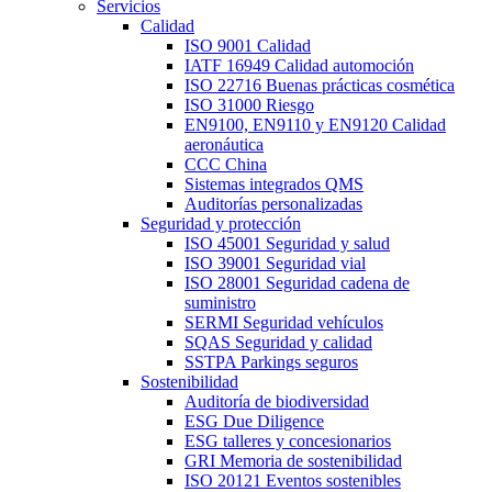
Servicios
Calidad
ISO 9001 Calidad
IATF 16949 Calidad automoción
ISO 22716 Buenas prácticas cosmética
ISO 31000 Riesgo
EN9100, EN9110 y EN9120 Calidad
aeronáutica
CCC China
Sistemas integrados QMS
Auditorías personalizadas
Seguridad y protección
ISO 45001 Seguridad y salud
ISO 39001 Seguridad vial
ISO 28001 Seguridad cadena de
suministro
SERMI Seguridad vehículos
SQAS Seguridad y calidad
SSTPA Parkings seguros
Sostenibilidad
Auditoría de biodiversidad
ESG Due Diligence
ESG talleres y concesionarios
GRI Memoria de sostenibilidad
ISO 20121 Eventos sostenibles