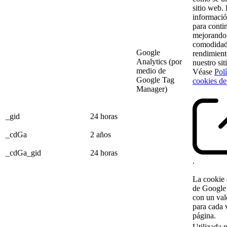
sitio web. 
información
para conti
mejorando
comodidad
Google
rendimient
Analytics (por
nuestro sit
medio de
Véase
Polí
Google Tag
cookies d
Manager)
_gid
24 horas
_cdGa
2 años
_cdGa_gid
24 horas
.
La cookie 
de Google 
con un val
para cada v
página.
Utilizada 