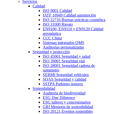
Servicios
Calidad
ISO 9001 Calidad
IATF 16949 Calidad automoción
ISO 22716 Buenas prácticas cosmética
ISO 31000 Riesgo
EN9100, EN9110 y EN9120 Calidad
aeronáutica
CCC China
Sistemas integrados QMS
Auditorías personalizadas
Seguridad y protección
ISO 45001 Seguridad y salud
ISO 39001 Seguridad vial
ISO 28001 Seguridad cadena de
suministro
SERMI Seguridad vehículos
SQAS Seguridad y calidad
SSTPA Parkings seguros
Sostenibilidad
Auditoría de biodiversidad
ESG Due Diligence
ESG talleres y concesionarios
GRI Memoria de sostenibilidad
ISO 20121 Eventos sostenibles