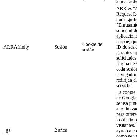
a una sesi
ARR es "A
Request R
que signifi
"Enrutami
solicitud d
aplicacion
cookie, qu
Cookie de
ARRAffinity
Sesión
ID de sesi
sesión
garantiza q
solicitude
página de v
cada sesió
navegador
redirijan 
servidor.
La cookie 
de Google 
se usa junt
anonimizac
para difere
los distint
visitantes
_ga
2 años
ayuda a c
cómo se uti