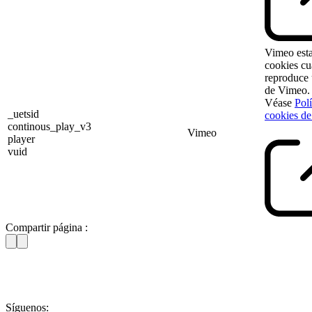
Vimeo esta
cookies cu
reproduce 
de Vimeo.
Véase
Polí
_uetsid
cookies d
continous_play_v3
Vimeo
player
vuid
Compartir página :
Síguenos: