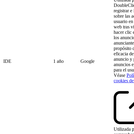
DoubleCli
registrar e
sobre las a
usuario en 
web tras vi
hacer clic
los anunci
anunciante
propósito 
eficacia d
anuncio y 
IDE
1 año
Google
anuncios e
para el usu
Véase
Polí
cookies de
Utilizada 