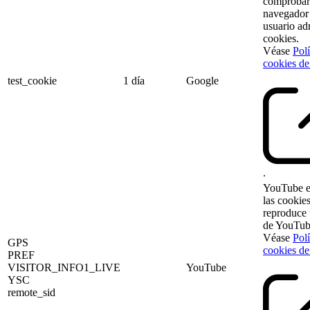
comprobar 
navegador
usuario ad
cookies.
Véase
Polí
cookies d
test_cookie
1 día
Google
.
YouTube e
las cookie
reproduce 
de YouTub
Véase
Polí
GPS
cookies de
PREF
VISITOR_INFO1_LIVE
YouTube
YSC
remote_sid