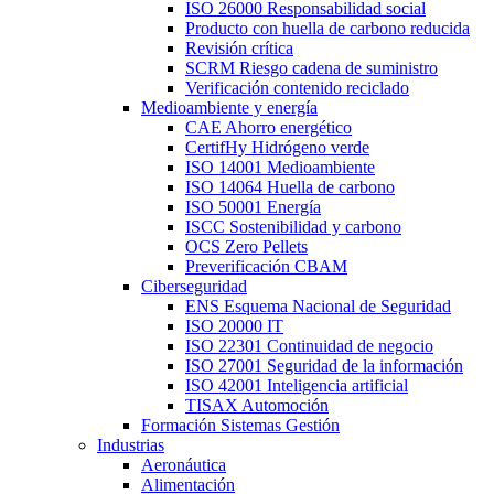
ISO 26000 Responsabilidad social
Producto con huella de carbono reducida
Revisión crítica
SCRM Riesgo cadena de suministro
Verificación contenido reciclado
Medioambiente y energía
CAE Ahorro energético
CertifHy Hidrógeno verde
ISO 14001 Medioambiente
ISO 14064 Huella de carbono
ISO 50001 Energía
ISCC Sostenibilidad y carbono
OCS Zero Pellets
Preverificación CBAM
Ciberseguridad
ENS Esquema Nacional de Seguridad
ISO 20000 IT
ISO 22301 Continuidad de negocio
ISO 27001 Seguridad de la información
ISO 42001 Inteligencia artificial
TISAX Automoción
Formación Sistemas Gestión
Industrias
Aeronáutica
Alimentación