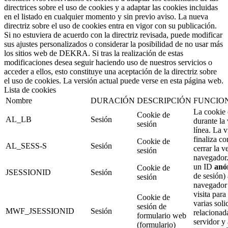
directrices sobre el uso de cookies y a adaptar las cookies incluidas
en el listado en cualquier momento y sin previo aviso. La nueva
directriz sobre el uso de cookies entra en vigor con su publicación.
Si no estuviera de acuerdo con la directriz revisada, puede modificar
sus ajustes personalizados o considerar la posibilidad de no usar más
los sitios web de DEKRA. Si tras la realización de estas
modificaciones desea seguir haciendo uso de nuestros servicios o
acceder a ellos, esto constituye una aceptación de la directriz sobre
el uso de cookies. La versión actual puede verse en esta página web.
Lista de cookies
Nombre
DURACIÓN
DESCRIPCIÓN
FUNCIO
La cookie 
Cookie de
AL_LB
Sesión
durante la 
sesión
línea. La v
finaliza co
Cookie de
AL_SESS-S
Sesión
cerrar la v
sesión
navegador
un ID
anó
Cookie de
JSESSIONID
Sesión
de sesión) 
sesión
navegador 
visita para
Cookie de
varias soli
sesión de
MWF_JSESSIONID
Sesión
relacionad
formulario web
servidor y 
(formulario)